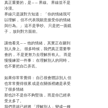
真正重要的，是—— 界線。 界線並不是
冷漠。 
界線只是讓對方知道： 「你的情緒我可
以理解， 但不代表我願意接受你的情緒
與行為。」 這不是爭吵。 只是把一面鏡
子， 放到對方面前。 
讓他看見—— 他的情緒， 其實正在砸到
別人身上。 很多時候，我們真正需要學
會的， 不是更努力去理解所有人。 而是
慢慢練習一件事： 在理解別人的同時， 
也不要把自己弄丟。 
如果你常常覺得： 自己很會體諒別人 但
也常常覺得很累 或是在關係裡總是承受
了很多情緒 
那也許不是你不夠堅強， 而是你已經承
受太多了。 
我們早就已經將 「理解別人」變成一種