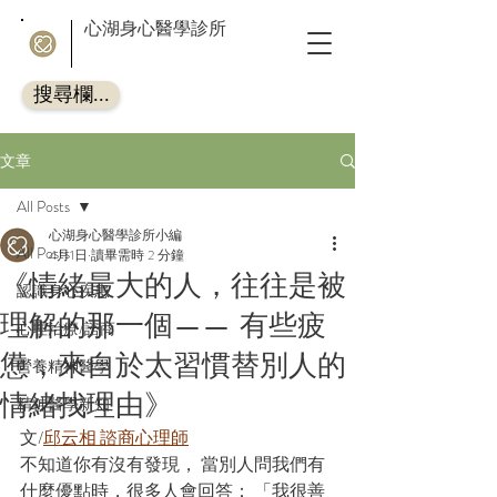
心湖身心醫學診所
搜尋欄...
文章
All Posts
心湖身心醫學診所小編
All Posts
4月1日
讀畢需時 2 分鐘
《情緒最大的人，往往是被
認識身心疾患
理解的那一個—— 有些疲
心理治療/諮商
憊，來自於太習慣替別人的
營養精神醫學
情緒找理由》
精神醫學新知
文/
邱云相 諮商心理師
不知道你有沒有發現， 當別人問我們有
什麼優點時，很多人會回答： 「我很善