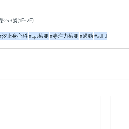
3號(1F+2F)
#汐止身心科
#cpt檢測
#專注力檢測
#過動
#adhd