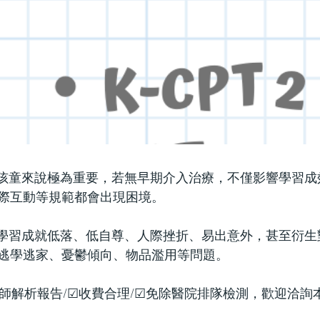
孩童來說極為重要，若無早期介入治療，不僅影響學習成
際互動等規範都會出現困境。
學習成就低落、低自尊、人際挫折、易出意外，甚至衍生
逃學逃家、憂鬱傾向、物品濫用等問題。
醫師解析報告/☑收費合理/☑免除醫院排隊檢測，歡迎洽詢