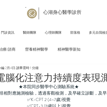
心湖身心醫學診所
門診資訊
醫師團隊
心理師團隊
部落格
多元自我檢
治療/諮商
營養精神醫學
精神醫學新知
小編
2月4日
讀畢需時 1 分鐘
氏電腦化注意力持續度表現
★本院同步醫學中心測驗系統★
排相對應施測檢驗，透過客觀檢測，及早確立診斷，及早
✅K-CPT 2 (4~7歲)視覺
✅CPT-3 (8歲以上)視覺