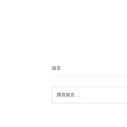
留言
心受了傷...
撰寫留言......