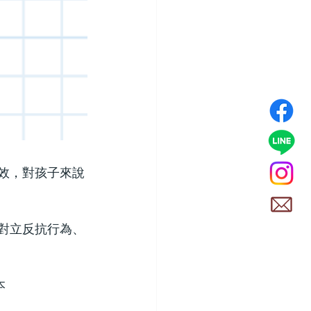
效，對孩子來說
對立反抗行為、
本