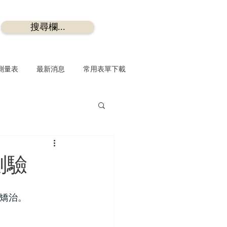
搜尋欄...
測量表
最新消息
常用表單下載
測驗
矯治。