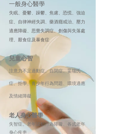
一般身心醫學
失眠、憂鬱、躁鬱、焦慮、恐慌、強迫
症、自律神經失調、藥酒癮戒治、壓力
適應障礙、思覺失調症、創傷與失落處
理、厭食症及暴食症
兒童心智
注意力不足過動症、
自閉症
、
妥瑞氏
症、
拒
學、
青少年行為問題、環境適應
及情緒障礙
老人身心醫學
失智症、老年認知行為障礙、各式老年
身心疾患