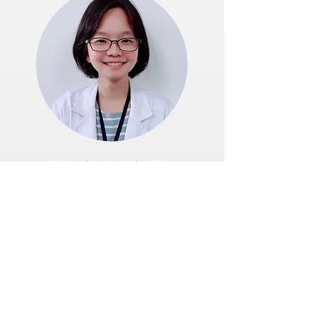
林靜宜 臨床心理師
透過遊戲或會談等⽅式，陪伴兒童與青少年覺
察並理解內在感受與情 緒經驗，培養情緒調
節及問題解決的能⼒。在安全、被尊重與穩定
的 治療關係中，協助孩⼦整理⽣活與成長中
的挑戰...
更多介紹