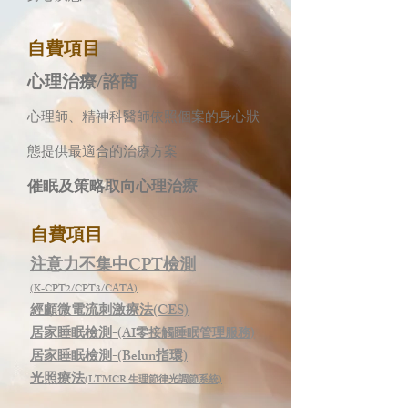
自費項目
心理治療/諮商
心理師、精神科醫師依照個案的身心狀
態提供最適合的治療方案
催眠及策略取向心理治療
自費項目
注意力不集中CPT檢測
(K-CPT2/CPT3/CATA
)
經顱微電流刺激療法(CES)
居家睡眠檢測-
(AI零接觸睡眠管理服務)
居家睡眠檢測-(Belun指環)
​光照療法
(LTMCR 生理節律光調節系統)