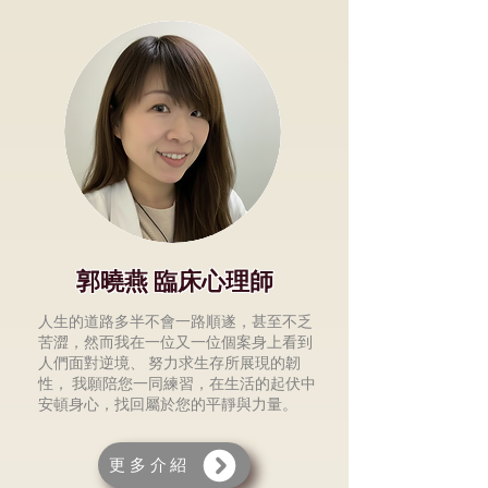
郭曉燕 臨床心理師
⼈⽣的道路多半不會⼀路順遂，甚⾄不乏
苦澀，然⽽我在⼀位⼜⼀位個案⾝上看到
⼈們⾯對逆境、 努⼒求⽣存所展現的韌
性， 我願陪您⼀同練習，在⽣活的起伏中
安頓⾝⼼，找回屬於您的平靜與⼒量。
更多介紹