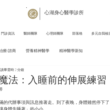
心湖身心醫學診所
門診資訊
醫師團隊
心理師團隊
部落格
多元自我檢
治療/諮商
營養精神醫學
精神醫學新知
讀畢需時 2 分鐘
魔法：入睡前的伸展練習
師
滿的代辦事項與訊息推著走。到了夜晚，身體雖然停下了
讓身體先睡著」的小小