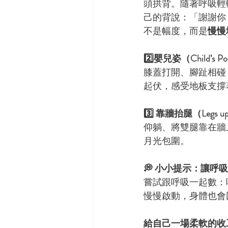
頭拱背。隨著呼吸輕
己的背說：「謝謝你
不是幅度，而是
慢慢
2️⃣嬰兒姿（Child’
膝蓋打開、腳趾相碰
起伏，感受地板支撐
3️⃣ 靠牆抬腿（Legs 
仰躺、將雙腿靠在牆
月光包圍。
💭 小小提示：讓呼
嘗試跟呼吸一起數：
慢慢啟動，身體也會
給自己一場柔軟的收