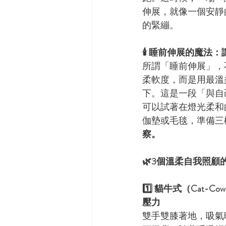
伸展，就像一個安靜
的緊繃。
🕯️ 睡前伸展的魔法
所謂「睡前伸展」，
柔軟度，而是用最溫
下。這是一段「與自
可以試著在燈光柔和
伽墊或毛毯，準備三
察。
🌿3個溫柔自我照顧
1️⃣ 貓牛式（Cat-
壓力
雙手雙膝著地，吸氣