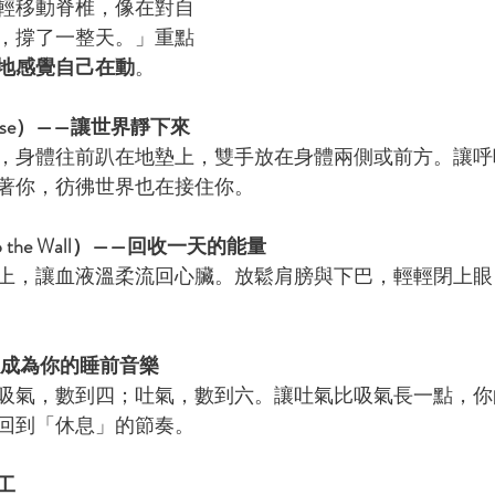
輕移動脊椎，像在對自
，撐了一整天。」重點
地感覺自己在動
。
s Pose）——讓世界靜下來
，身體往前趴在地墊上，雙手放在身體兩側或前方。讓呼
著你，彷彿世界也在接住你。
up the Wall）——回收一天的能量
上，讓血液溫柔流回心臟。放鬆肩膀與下巴，輕輕閉上眼
吸成為你的睡前音樂
吸氣，數到四；吐氣，數到六。讓吐氣比吸氣長一點，你
回到「休息」的節奏。
工