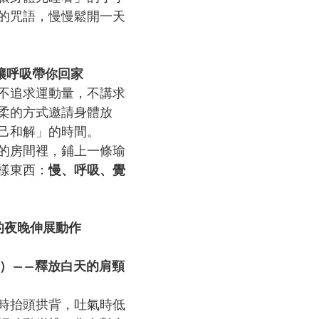
的咒語，慢慢鬆開一天
：讓呼吸帶你回家
不追求運動量，不講求
柔的方式邀請身體放
己和解」的時間。
的房間裡，鋪上一條瑜
樣東西：
慢、呼吸、覺
的夜晚伸展動作
Cow）——釋放白天的肩頸
時抬頭拱背，吐氣時低