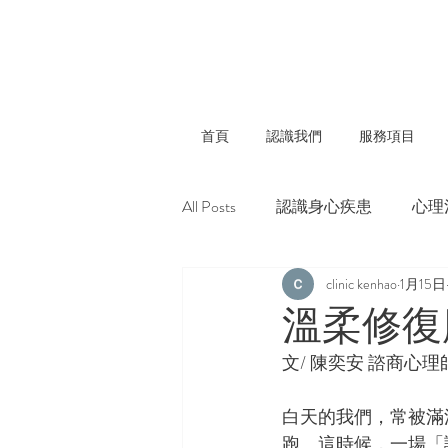
首頁
認識我們
服務項目
All Posts
認識身心疾患
心理
clinic kenhao
1月15日
溫柔修復
文/ 陳奕安 諮商心理
白天的我們，常被滿
跑。這時候，一場「