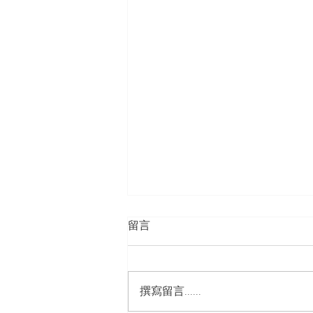
留言
心受了傷...
撰寫留言......