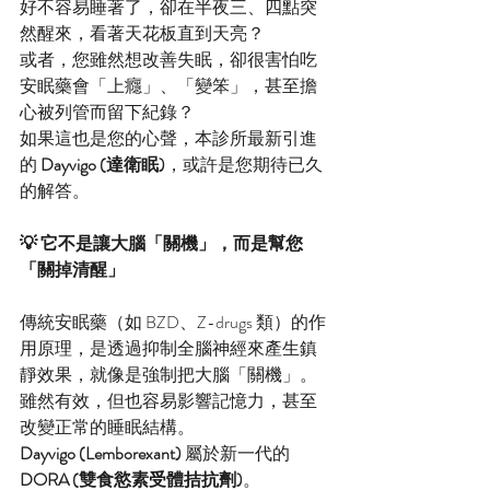
好不容易睡著了，卻在半夜三、四點突
然醒來，看著天花板直到天亮？
或者，您雖然想改善失眠，卻很害怕吃
安眠藥會「上癮」、「變笨」，甚至擔
心被列管而留下紀錄？
如果這也是您的心聲，本診所最新引進
的 
Dayvigo (達衛眠)
，或許是您期待已久
的解答。
💡 它不是讓大腦「關機」，而是幫您
「關掉清醒」
傳統安眠藥（如 BZD、Z-drugs 類）的作
用原理，是透過抑制全腦神經來產生鎮
靜效果，就像是強制把大腦「關機」。
雖然有效，但也容易影響記憶力，甚至
改變正常的睡眠結構。
Dayvigo (Lemborexant)
 屬於新一代的 
DORA (雙食慾素受體拮抗劑)
。