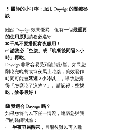
💊 醫師的小叮嚀：服用 Dayvigo 的關鍵秘
訣
雖然 Dayvigo 效果優異，但有一個
最重要
的使用原則
請務必遵守：
❌ 千萬不要搭配宵夜服用！
✅ 請務必「空腹」或「晚餐後間隔 3 小
時」再吃。
Dayvigo 非常容易受到油脂影響。如果您
剛吃完晚餐或宵夜馬上吃藥，藥效發作
時間可能會
延遲 2 小時以上
，導致您覺
得「怎麼吃了沒效？」。請記得：
空腹
吃，效果最好！
🏥 我適合 Dayvigo 嗎？
如果您符合以下任一情況，建議您與我
們的醫師討論：
·       
半夜容易醒來
，且醒後難以再入睡