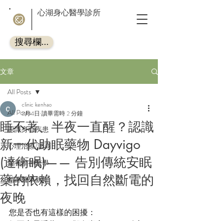
心湖身心醫學診所
搜尋欄...
文章
All Posts
clinic kenhao
All Posts
2月4日
讀畢需時 2 分鐘
睡不著、半夜一直醒？認識
認識身心疾患
新一代助眠藥物 Dayvigo
心理治療/諮商
(達衛眠)—— 告別傳統安眠
營養精神醫學
藥的依賴，找回自然斷電的
精神醫學新知
夜晚
您是否也有這樣的困擾：