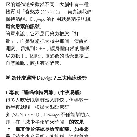
它的運作邏輯截然不同：大腦中有一種
物質叫「食慾素 (Orexin)」，負責讓我們
保持清醒。Dayvigo 的作用就是精準地
阻
斷食慾素的訊號
。
簡單來說，它不是用藥力把您「打
暈」，而是幫您把大腦中那個「清醒的
開關」切換到 OFF，讓身體自然的睡眠
驅力接手。因此，睡醒後的感覺更接近
自然睡眠，較少有宿醉感。
🌟 為什麼選擇 Dayvigo？三大臨床優勢
1. 專攻「睡眠維持困難」(半夜易醒)
很多人吃安眠藥雖然入睡快，但藥效一
過半夜就醒。根據大型臨床研
究 (SUNRISE-1)，Dayvigo 不僅能幫助入
睡，在「減少半夜醒來時間」
的效果
上，顯著優於傳統長效安眠藥。如果您
是
「後半夜容易醒」的族群，這款藥物