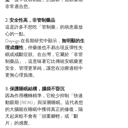
非常適合您。
2. 安全性高，非管制藥品
這是許多不想吃「管制藥」的病患最放
心的一點。
Dayvigo 在長期研究中顯示，
無明顯的生
理成癮性
，停藥後也不易出現反彈性失
眠或戒斷症狀。在台灣，它屬於「非管
制藥品」，這意味著它比傳統安眠藥更
安全、管理更單純，讓您在治療過程中
更無心理負擔。
3. 保護睡眠結構，腦袋不昏沉
因為作用機轉精準，它較少抑制「快速
動眼期 (REM)」與深層睡眠。這代表您
的大腦能在睡眠中獲得真正的修復，隔
天起床較不會有「頭重腳輕」或「斷
片」的感覺。